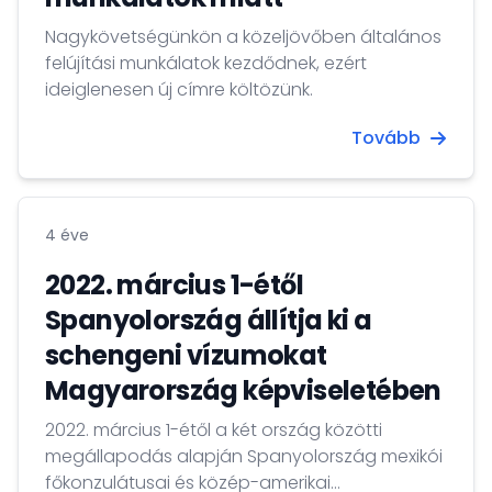
Nagykövetségünkön a közeljövőben általános
felújítási munkálatok kezdődnek, ezért
ideiglenesen új címre költözünk.
Tovább
4 éve
2022. március 1-étől
Spanyolország állítja ki a
schengeni vízumokat
Magyarország képviseletében
2022. március 1-étől a két ország közötti
megállapodás alapján Spanyolország mexikói
főkonzulátusai és közép-amerikai