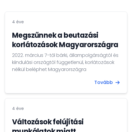
4 éve
Megszűnnek a beutazási
korlátozások Magyarországra
2022. március 7-től bárki, állampolgárságtól és
kiindulási országtól függetlenül, korlátozások
nélkül beléphet Magyarországra
Tovább
4 éve
Változások felújítási
munkálatok miatt