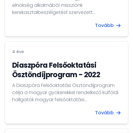
elnökség alkalmából missziónk
kerekasztalbeszélgetést szervezett
együttműködésben a mexikói
Tovább
Külügyminisztériumhoz tartozó
diplomataképző és kutatóműhely Matías
Romero Intézettel (IMR).
4 éve
Diaszpóra Felsőoktatási
Ösztöndíjprogram - 2022
A Diaszpóra Felsőoktatási Ösztöndíjprogram
célja a magyar gyökerekkel rendelkező külföldi
hallgatók magyar felsőoktatási
intézményekben folytatandó tanulmányainak
Tovább
kiemelt támogatása. Pályázati határidő: 2022.
január 31. A hivatalos pályázati felhívás, az
ösztöndíjprogram részletes szabályai és a