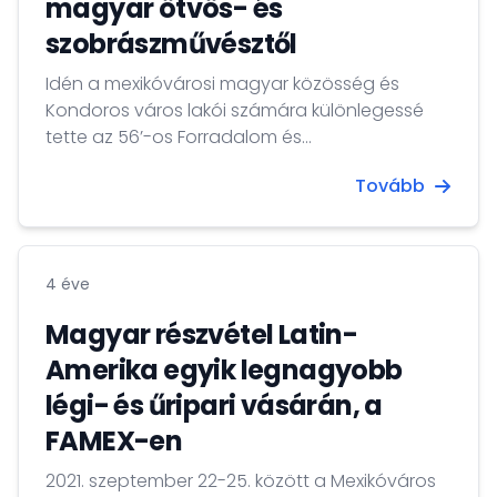
magyar ötvös- és
szobrászművésztől
Idén a mexikóvárosi magyar közösség és
Kondoros város lakói számára különlegessé
tette az 56’-os Forradalom és
Szabadságharcra való emlékezést a
Tovább
Kepenyes Páltól való végső búcsúvétel.
4 éve
Magyar részvétel Latin-
Amerika egyik legnagyobb
légi- és űripari vásárán, a
FAMEX-en
2021. szeptember 22-25. között a Mexikóváros