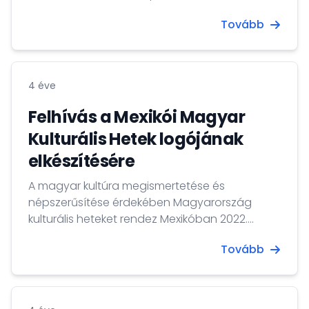
nagykövetségei állítják ki a rövidtávú
Tovább
tartózkodásra jogosító (C típusú, schengeni)
vízumokat Magyarország nevében.
4 éve
Felhívás a Mexikói Magyar
Kulturális Hetek logójának
elkészítésére
A magyar kultúra megismertetése és
népszerűsítése érdekében Magyarország
kulturális heteket rendez Mexikóban 2022.
szeptember és december között.
Tovább